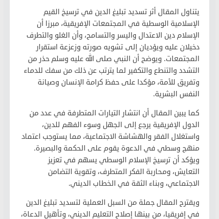
يتناول المقال أثر تسديد تبليغ الدين في ترسيخ القيم
الإسلامية الوسطية في المجتمعات الإفريقية، مبرزا أن
الإسلام دين الاعتدال واليسر والتسامح، وأن الغلو والتطرف
دخيلان عليه ويؤديان إلى تشويه صورته وزعزعة استقرار
المجتمعات. ويوضح أن النبي صلى الله عليه وسلم حذر من
التشدد والتنطع والتكفير لما يترتب عن ذلك من سفك للدماء
وتفريق للأمة، مؤكدا على حفظ كرامة الإنسان وصيانة
النفس البشرية.
كما يبين المقال أن انتشار التيارات المتطرفة في عدد من
الدول الإفريقية يرجع إلى الجهل وسوء الفهم للدين،
واستغلال الفقر والهشاشة الاجتماعية، مما يستوجب اعتماد
منهج وسطي في الدعوة يقوم على الحكمة والبصيرة.
ويؤكد أن ترسيخ الإسلام الوسطي يسهم في تعزيز
التعايش، ومحاربة الفكر المتطرف، وتقوية التضامن
الاجتماعي، وبناء الثقة في الخطاب الديني.
ويقترح المقال جملة من السبل العملية لتسديد تبليغ الدين
في إفريقيا، من بينها إصلاح التعليم الديني، وتأهيل الدعاة،