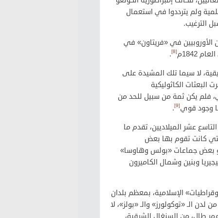
اليين، فكانت إمبراطورية الكونغو
لمية ولم يترددوا في استعمال
ل الترغيب.
دن الأوروبيين في «فريتاون» في
[8]
.
يقية، لا سيما تلك المشيدة على
ت البعثات الكاثوليكية
ي، فلم يكن ثمة من سبيل للحد من
[9]
ها وجود قوي
.
التاسع عشر الميلاديين، تقدم ما
لتي كانت تقوم بها بعض
 أو بعض جماعات «بولس وهاوسا»
جيريا وبنين وشمال الكاميرون
توقراطيات» الإسلامية، بمعظم بلدان
ن لدن الـ «توكولورز» والـ «بولز»، لا
مر طال، من السنغال الشرقية،