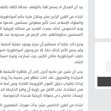
بيد أن المجال لا يسمح هنا بالتوقف عندها كلها بالتف
ابتداء من القرن الرابع عشر، وخلال فترة حكم أمبراطورية
والملوك الإسلام، تحت تأثير مبعوثين مسلمين، قدموا 
وجه الخصوص. لذلك عمدت العديد من ممالك إفريقيا ال
المسلمين بحكوماتهم، على الرغم من محدودية عدد هؤل
ومع ذلك، فإننا لا نستطيع أن نجزم بوجود عملية أسلم
ولم يصبح الأمر كذلك حقا، إلا مع وصول أمبراطورية «س
خلفت أمبراطورية مالي الكبير، حيث تسارعت وتيرة «سياس
للشك.
يجب أن نشير، من ناحية أخرى، إلى أن ظاهرة الأسلمة ه
المزايدة والتضييق. لقد كانت تظهر في محيط بدأ يزداد 
إيذانا باقتراب دخول القوى الأوروبية للقارة، ومن ثم
في اعتقادنا، على الأقل من زاوية أن واقع الخارطة الديني
ترسبات ماضي ذي حمولة تاريخية شديدة الخصوصية.
ابتداء من القرن الخامس عشر، بدأت موجات المعمرين الأو