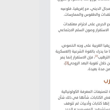
جال الديني، مع إفريقيا، فلوعيه
معتقدات والطقوس والممارسات.
 مع الحرص على احترام معتقدات
 الاستقرار وصون السلم الاجتماعي
يقيا الغربية على وجه الخصوص،
 ما يدرك بالقوة الشرعية (العسكرية
[2]
الترهيب
، فإن الاستقرار إنما يمر
من خلال تقوية البعد الروحي
[3]
،
من مدة بعيدة.
رب
لتصنيفات المعرفة الكولونيالية
عض الكتابات، شأنها في ذلك شأن
. إنها كتابات وأدبيات لم تتوقف
مستشرقين الموسميين» الجدد.