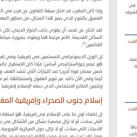
ة في
وإذا كان المغرب قد اختار صيغة التعاون عن قرب في الم
لشريف
العميق بالتنوع الذي يميز هذا المجال، من منظور ال
لقد اختار، عن قصد، أن يقوي جانب الحوار الديني، لكن
السكان القديمة. الأمر مرتبط هنا وبقوة، بضرورة صيانة
العدد
[1]
القائمين
.
إن الوزن الديموغرافي للمسلمين في إفريقيا، وفي إفر
ماء
هو عنصر جيو/استراتيجي أساس؛ فإذا كان الاستقرار غالبا
ة،
ضمن مصادر قوة أخرى) ضد التيارات التي تنشد العنف و
أيضا وفي الآن ذاته، عبر تنوير العقول واستمالتها، ثم 
وتثمين الطابع الاجتماعي الذي حمله الإسلام لإفريقيا 
إسلام جنوب الصحراء وإفريقية المغ
العدد
إن إضفاء لون ما على الإسلام في إفريقيا، هو استعادة 
التي سادت، أو لا تزال مضمرة بشكل من الأشكال في ب
رها
الأدبيات التي سادت، أو لا تزال، حول المركزية الأوروبية
اجب
يوما. لقد غدت من مدة، مصدر إلهام لمجموعة من «ال