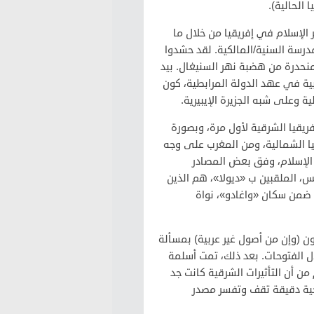
ا الحالية).
لإسلام في إفريقيا من خلال ما
رسة السنية/المالكية. لقد حشدوا
منحدرة من هضبة نهر السنيغال. بيد
ية في عهد الدولة المرابطية، كون
ية وعلى شبه الجزيرة الإيبيرية.
فريقيا الشرقية لأول مرة، وبصورة
قيا الشمالية، ومن المغرب على وجه
 الإسلام، وفق بعض المصادر
س، الملقبين ب «ديولا»، هم الذين
، ضمن سكان «واغادو»، نواة
ون (وإن من أصول غير عربية) بمسألة
ل الفتوحات. بعد ذلك، تمت أسلمة
من أن التأثيرات الشرقية كانت جد
خية دقيقة تقف وتفسر مصدر