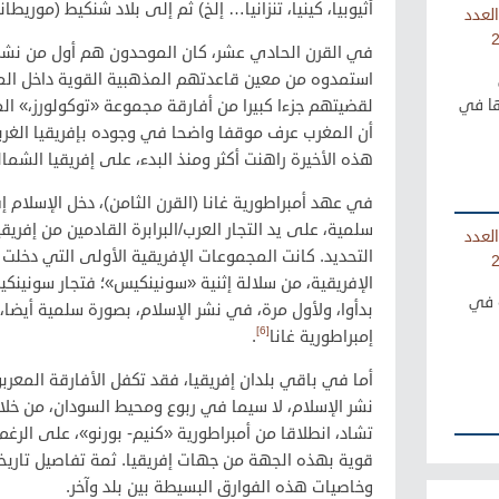
أثيوبيا، كينيا، تنزانيا… إلخ) ثم إلى بلاد شنكيط (موريطاني
العدد
في القرن الحادي عشر، كان الموحدون هم أول من نشر ا
استمدوه من معين قاعدتهم المذهبية القوية داخل المد
لقضيتهم جزءا كبيرا من أفارقة مجموعة «توكولورز،» ال
ها في
أن المغرب عرف موقفا واضحا في وجوده بإفريقيا الغرب
هذه الأخيرة راهنت أكثر ومنذ البدء، على إفريقيا الشمال
في عهد أمبراطورية غانا (القرن الثامن)، دخل الإسلام إ
سلمية، على يد التجار العرب/البرابرة القادمين من إفري
العدد
التحديد. كانت المجموعات الإفريقية الأولى التي دخلت
الإفريقية، من سلالة إثنية «سونينكيس»؛ فتجار سونينكي
ة في
بدأوا، ولأول مرة، في نشر الإسلام، بصورة سلمية أيضا
[6]
إمبراطورية غانا
.
أما في باقي بلدان إفريقيا، فقد تكفل الأفارقة المعرب
نشر الإسلام، لا سيما في ربوع ومحيط السودان، من خلا
تشاد، انطلاقا من أمبراطورية «كنيم- بورنو»، على الرغم 
قوية بهذه الجهة من جهات إفريقيا. ثمة تفاصيل تاري
وخاصيات هذه الفوارق البسيطة بين بلد وآخر.