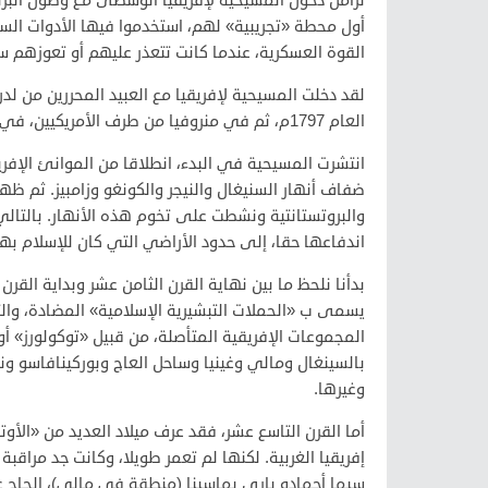
تزامن دخول المسيحية لإفريقيا الوسطى مع وصول البرتغ
أول محطة «تجريبية» لهم، استخدموا فيها الأدوات الس
القوة العسكرية، عندما كانت تتعذر عليهم أو تعوزهم سب
لقد دخلت المسيحية لإفريقيا مع العبيد المحررين من ل
العام 1797م، ثم في منروفيا من طرف الأمريكيين، في العام 1842م
انتشرت المسيحية في البدء، انطلاقا من الموانئ الإفر
ضفاف أنهار السنيغال والنيجر والكونغو وزامبيز. ثم ظهر
والبروتستانتية ونشطت على تخوم هذه الأنهار. بالتال
اندفاعها حقا، إلى حدود الأراضي التي كان للإسلام ب
بدأنا نلحظ ما بين نهاية القرن الثامن عشر وبداية القرن 
يسمى ب «الحملات التبشيرية الإسلامية» المضادة، وا
المجموعات الإفريقية المتأصلة، من قبيل «توكولورز»
بالسينغال ومالي وغينيا وساحل العاج وبوركينافاسو وني
وغيرها.
أما القرن التاسع عشر، فقد عرف ميلاد العديد من «الأو
إفريقيا الغربية. لكنها لم تعمر طويلا، وكانت جد مراقبة م
سيما أحمادو باري بماسينا (منطقة في مالي)، الحاج ع