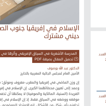
الإسلام في إفريقيا جنوب الصحر
ديني مشترك
المدرسة الأشعرية في السياق الإفريقي وأثرها في تع
العدد
تحميل المقال بصيغة PDF
الدكتور عبد الله بوصوف
الأمين العام لمجلس الجالية المغربية بالخارج
إن وزن الماضي في إفريقيا والمغرب معروف وموثق؛ فا
وعمد إلى تعيين محطاتهما الكبرى. إن الإسلام في إفري
الفريدة (السنية، المالكية والصوفية) لا يمكنها أن تخفي
العدد
موقعه ووضعه في السياق فقط. إذ إن الإسلام في إفر
تجاوزه بأي شكل من الأشكال. إنه الامتداد الموضوعي ل