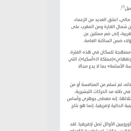
[7]
صيل
.
 مالي، اعتنق العديد من الزعماء
من شمال القارة ومن المغرب على
غربية، إلى ضم ممثلين عن
اء ضمن الساكنة العامة.
ة ممنهجة للسكان في هذه الفترة.
ونغهاي»(مملكة الـ«أسكيا»)، التي
ة الأسلمة» بما لا يدع مجالا
اته، لم تسلم من المنافسة أو من
في ظله مد الحركات التبشيرية،
ة احتلالها. إنه معطى جوهري وأساس
ة الحالية لإفريقيا، إنما هو نتاج
روبيين الأوائل تصل لإفريقيا. لقد