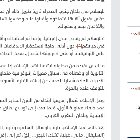
للإسلام في بلدان جنوب الصحراء تاريخ طويل ذلك أن هذ
حظي بقبول أهلها فتملكوه وأقبلوا عليه وخضعوا لتع
والأذهان بيسر وسهولة.
العدد
فالإسلام لم يفرض على إفريقيا، وإنما تم استقباله وأ
في حياتهم
[4]
، دون أدنى حاجة لاستحضار الاندفاعات ا
على التوفيقية، أو على «عروبة» الشمال، مصدر الظاه
ما الذي نفيده من محاولة فهمنا لهذا الإسلام إذا عم
الثانوية أو وضعناه في سياق مميزات إثنوغرافية متجاوزة
الأدبيات الجادة شعارا للحديث عن إسلام القارة الآسيو
للتوقف عنده بالمرة.
العدد
وصل الإسلام شمال إفريقيا ابتداء من القرن السابع الم
:
عمد خلفاء معاوية الأول، فيما بعد، إلى توسيع نطاق 
الإيبيرية وبلدان المغرب العربي.
بعد ذلك، امتد الإسلام، تارة بالوسائل السلمية وتارة بال
(السنيغال، مالي، غينيا، تشاد، النيجر… إلخ)، ثم إلى إ